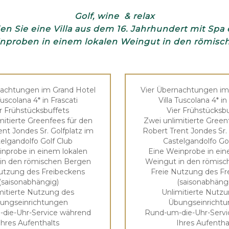
Golf, wine & relax
en Sie eine Villa aus dem 16. Jahrhundert mit Spa 
inproben in einem lokalen Weingut in den römis
nachtungen im Grand Hotel
Vier Übernachtungen im
Tuscolana 4* in Frascati
Villa Tuscolana 4* in
r Frühstücksbuffets
Vier Frühstücksb
mitierte Greenfees für den
Zwei unlimitierte Green
nt Jondes Sr. Golfplatz im
Robert Trent Jondes Sr. 
elgandolfo Golf Club
Castelgandolfo Go
inprobe in einem lokalen
Eine Weinprobe in ein
in den römischen Bergen
Weingut in den römis
utzung des Freibeckens
Freie Nutzung des Fr
(saisonabhängig)
(saisonabhäng
mitierte Nutzung des
Unlimitierte Nutz
ungseinrichtungen
Übungseinricht
die-Uhr-Service während
Rund-um-die-Uhr-Serv
Ihres Aufenthalts
Ihres Aufentha