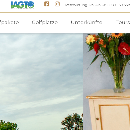
Reservierung +39 339 3819989 +39 33
fpakete
Golfplätze
Unterkünfte
Tours