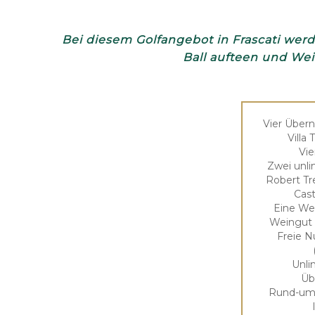
Bei diesem Golfangebot in Frascati werd
Ball aufteen und We
Vier Über
Villa 
Vie
Zwei unli
Robert Tre
Cast
Eine We
Weingut 
Freie N
Unli
Üb
Rund-um-