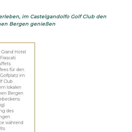
erleben, im Castelgandolfo Golf Club den
chen Bergen genießen
 Grand Hotel
 Frascati
uffets
fees für den
Golfplatz im
lf Club
em lokalen
chen Bergen
eibeckens
ig)
ung des
ungen
ice während
lts